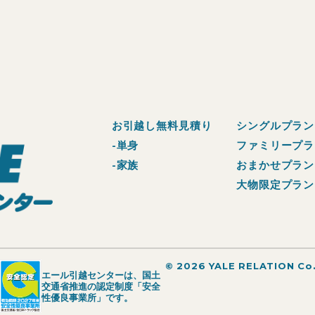
お引越し無料見積り
シングルプラン
-単身
ファミリープラ
-家族
おまかせプラン
大物限定プラン
© 2026 YALE RELATION Co.
エール引越センターは、国土
交通省推進の認定制度「安全
性優良事業所」です。