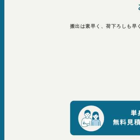
搬出は素早く、荷下ろしも早く